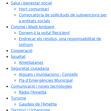
Salut i benestar social
Hort comunitari
Convocatòria de sol·licituds de subvencions per
a entitats socials
Civisme i Medi Ambient
Donem-li la volta! Reciclem!
Endreçar els residus, una responsabilitat de
tothom
Cooperació
Igualtat
Ametllatanes
Seguretat ciutadana
Aiguats i inundacions - Consells
Pla d'Emergències Municipal
Comunicació i noves tecnologies
Ràdio l'Ametlla
Turisme
Gaudeix de l'Ametlla
Territori i Urbanisme