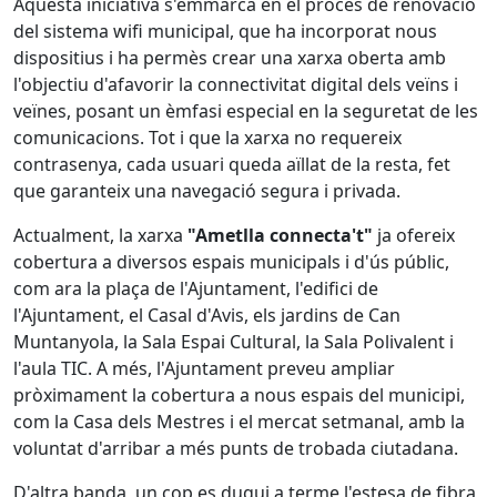
Aquesta iniciativa s'emmarca en el procés de renovació
del sistema wifi municipal, que ha incorporat nous
dispositius i ha permès crear una xarxa oberta amb
l'objectiu d'afavorir la connectivitat digital dels veïns i
veïnes, posant un èmfasi especial en la seguretat de les
comunicacions. Tot i que la xarxa no requereix
contrasenya, cada usuari queda aïllat de la resta, fet
que garanteix una navegació segura i privada.
Actualment, la xarxa
"Ametlla connecta't"
ja ofereix
cobertura a diversos espais municipals i d'ús públic,
com ara la plaça de l'Ajuntament, l'edifici de
l'Ajuntament, el Casal d'Avis, els jardins de Can
Muntanyola, la Sala Espai Cultural, la Sala Polivalent i
l'aula TIC. A més, l'Ajuntament preveu ampliar
pròximament la cobertura a nous espais del municipi,
com la Casa dels Mestres i el mercat setmanal, amb la
voluntat d'arribar a més punts de trobada ciutadana.
D'altra banda, un cop es dugui a terme l'estesa de fibra