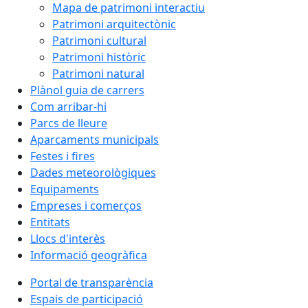
Mapa de patrimoni interactiu
Patrimoni arquitectònic
Patrimoni cultural
Patrimoni històric
Patrimoni natural
Plànol guia de carrers
Com arribar-hi
Parcs de lleure
Aparcaments municipals
Festes i fires
Dades meteorològiques
Equipaments
Empreses i comerços
Entitats
Llocs d'interès
Informació geogràfica
Portal de transparència
Espais de participació