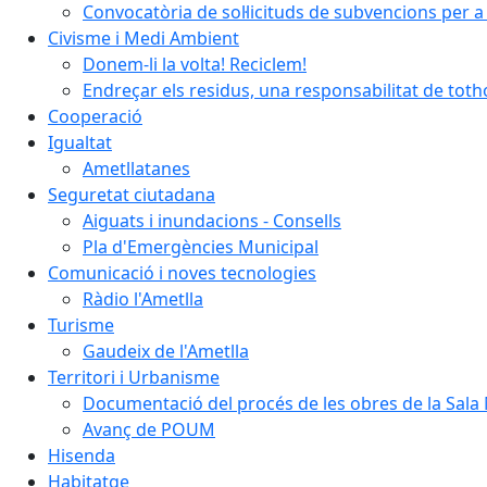
Convocatòria de sol·licituds de subvencions per a 
Civisme i Medi Ambient
Donem-li la volta! Reciclem!
Endreçar els residus, una responsabilitat de tot
Cooperació
Igualtat
Ametllatanes
Seguretat ciutadana
Aiguats i inundacions - Consells
Pla d'Emergències Municipal
Comunicació i noves tecnologies
Ràdio l'Ametlla
Turisme
Gaudeix de l'Ametlla
Territori i Urbanisme
Documentació del procés de les obres de la Sala 
Avanç de POUM
Hisenda
Habitatge