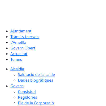
06.08.2026 | 18:42
Ajuntament
Tràmits i serveis
L'Ametlla
Govern Obert
Actualitat
Temes
Alcaldia
Salutació de l'alcalde
Dades biogràfiques
Govern
Consistori
Regidories
Ple de la Corporació