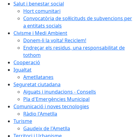
Salut i benestar social
Hort comunitari
Convocatòria de sol·licituds de subvencions per
a entitats socials
Civisme i Medi Ambient
Donem-li la volta! Reciclem!
Endreçar els residus, una responsabilitat de
tothom
Cooperació
Igualtat
Ametllatanes
Seguretat ciutadana
Aiguats i inundacions - Consells
Pla d'Emergències Municipal
Comunicació i noves tecnologies
Ràdio l'Ametlla
Turisme
Gaudeix de l'Ametlla
Territori i Urbanisme