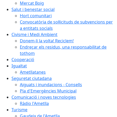
Mercat Boig
Salut i benestar social
Hort comunitari
Convocatòria de sol·licituds de subvencions per
a entitats socials
Civisme i Medi Ambient
Donem-li la volta! Reciclem!
Endreçar els residus, una responsabilitat de
tothom
Cooperació
Igualtat
Ametllatanes
Seguretat ciutadana
Aiguats i inundacions - Consells
Pla d'Emergències Municipal
Comunicació i noves tecnologies
Ràdio l'Ametlla
Turisme
Gaudeix de l'Ametlla