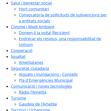
Salut i benestar social
Hort comunitari
Convocatòria de sol·licituds de subvencions per
a entitats socials
Civisme i Medi Ambient
Donem-li la volta! Reciclem!
Endreçar els residus, una responsabilitat de
tothom
Cooperació
Igualtat
Ametllatanes
Seguretat ciutadana
Aiguats i inundacions - Consells
Pla d'Emergències Municipal
Comunicació i noves tecnologies
Ràdio l'Ametlla
Turisme
Gaudeix de l'Ametlla
Territori i Urbanisme