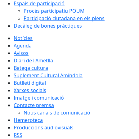
Espais de participació
Procés participatiu POUM
Participació ciutadana en els plens
Decàleg de bones pràctiques
Notícies
Agenda
Avisos
Diari de l'Ametlla
Batega cultura
Suplement Cultural Amíndola
Butlletí digital
Xarxes socials
Imatge i comunicació
Contacte premsa
Nous canals de comunicació
Hemeroteca
Produccions audiovisuals
RSS