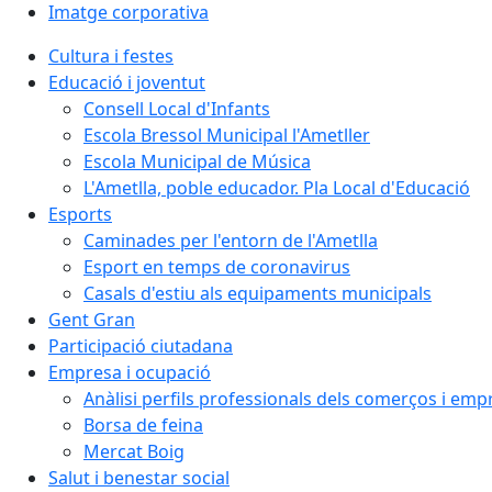
Imatge corporativa
Cultura i festes
Educació i joventut
Consell Local d'Infants
Escola Bressol Municipal l'Ametller
Escola Municipal de Música
L'Ametlla, poble educador. Pla Local d'Educació
Esports
Caminades per l'entorn de l'Ametlla
Esport en temps de coronavirus
Casals d'estiu als equipaments municipals
Gent Gran
Participació ciutadana
Empresa i ocupació
Anàlisi perfils professionals dels comerços i emp
Borsa de feina
Mercat Boig
Salut i benestar social