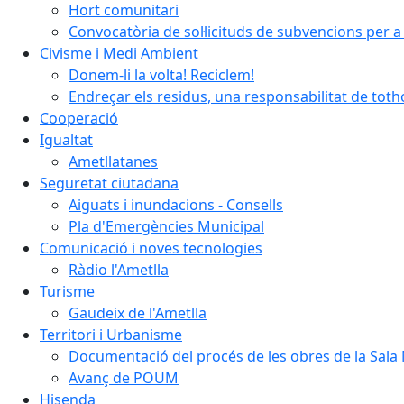
Hort comunitari
Convocatòria de sol·licituds de subvencions per a 
Civisme i Medi Ambient
Donem-li la volta! Reciclem!
Endreçar els residus, una responsabilitat de tot
Cooperació
Igualtat
Ametllatanes
Seguretat ciutadana
Aiguats i inundacions - Consells
Pla d'Emergències Municipal
Comunicació i noves tecnologies
Ràdio l'Ametlla
Turisme
Gaudeix de l'Ametlla
Territori i Urbanisme
Documentació del procés de les obres de la Sala 
Avanç de POUM
Hisenda