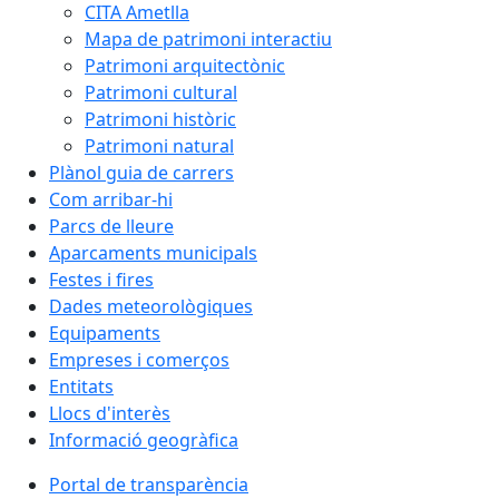
CITA Ametlla
Mapa de patrimoni interactiu
Patrimoni arquitectònic
Patrimoni cultural
Patrimoni històric
Patrimoni natural
Plànol guia de carrers
Com arribar-hi
Parcs de lleure
Aparcaments municipals
Festes i fires
Dades meteorològiques
Equipaments
Empreses i comerços
Entitats
Llocs d'interès
Informació geogràfica
Portal de transparència