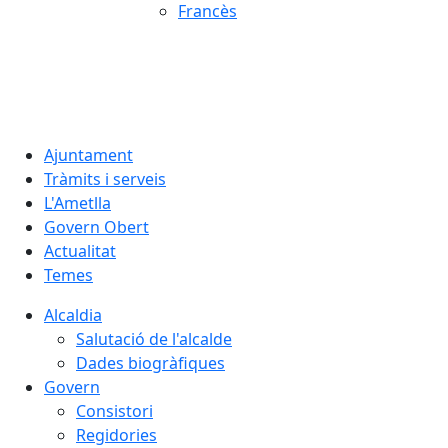
Francès
07.08.2026 | 03:25
Ajuntament
Tràmits i serveis
L'Ametlla
Govern Obert
Actualitat
Temes
Alcaldia
Salutació de l'alcalde
Dades biogràfiques
Govern
Consistori
Regidories