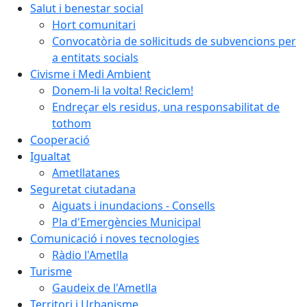
Salut i benestar social
Hort comunitari
Convocatòria de sol·licituds de subvencions per
a entitats socials
Civisme i Medi Ambient
Donem-li la volta! Reciclem!
Endreçar els residus, una responsabilitat de
tothom
Cooperació
Igualtat
Ametllatanes
Seguretat ciutadana
Aiguats i inundacions - Consells
Pla d'Emergències Municipal
Comunicació i noves tecnologies
Ràdio l'Ametlla
Turisme
Gaudeix de l'Ametlla
Territori i Urbanisme