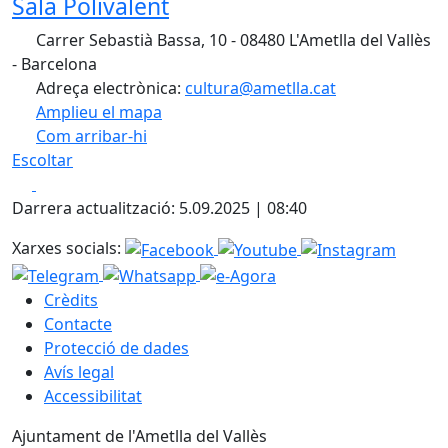
Sala Polivalent
Carrer Sebastià Bassa, 10 - 08480 L'Ametlla del Vallès
- Barcelona
Adreça electrònica:
cultura@ametlla.cat
Amplieu el mapa
Com arribar-hi
Leaflet
| ©
OpenStreetMap
contributors
Escoltar
+
Facebook
X
−
Darrera actualització: 5.09.2025 | 08:40
Xarxes socials:
Crèdits
Contacte
Protecció de dades
Avís legal
Accessibilitat
Ajuntament de l'Ametlla del Vallès