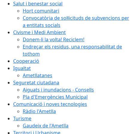
Salut i benestar social
Hort comunitari
Convocatòria de sol·licituds de subvencions per
a entitats socials
Civisme i Medi Ambient
Donem-li la volta! Reciclem!
Endreçar els residus, una responsabilitat de
tothom
Cooperació
Igualtat
Ametllatanes
Seguretat ciutadana
Aiguats i inundacions - Consells
Pla d'Emergències Municipal
Comunicació i noves tecnologies
Ràdio l'Ametlla
Turisme
Gaudeix de l'Ametlla
Territori i Urbanisme