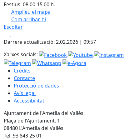
Festius: 08.00-15.00 h.
Amplieu el mapa
Com arribar-hi
Leaflet
| ©
OpenStreetMap
contributors
Escoltar
+
Facebook
X
−
Darrera actualització: 2.02.2026 | 09:57
Xarxes socials:
Crèdits
Contacte
Protecció de dades
Avís legal
Accessibilitat
Ajuntament de l'Ametlla del Vallès
Plaça de l'Ajuntament, 1
08480 L'Ametlla del Vallès
Tel. 93 843 25 01