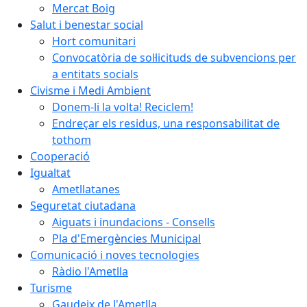
Mercat Boig
Salut i benestar social
Hort comunitari
Convocatòria de sol·licituds de subvencions per
a entitats socials
Civisme i Medi Ambient
Donem-li la volta! Reciclem!
Endreçar els residus, una responsabilitat de
tothom
Cooperació
Igualtat
Ametllatanes
Seguretat ciutadana
Aiguats i inundacions - Consells
Pla d'Emergències Municipal
Comunicació i noves tecnologies
Ràdio l'Ametlla
Turisme
Gaudeix de l'Ametlla