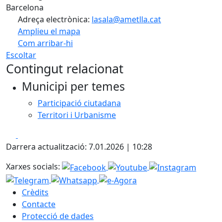
Barcelona
Adreça electrònica:
lasala@ametlla.cat
Amplieu el mapa
Com arribar-hi
Leaflet
| ©
OpenStreetMap
contributors
Escoltar
+
Contingut relacionat
−
Municipi per temes
Participació ciutadana
Territori i Urbanisme
Facebook
X
Darrera actualització: 7.01.2026 | 10:28
Xarxes socials:
Crèdits
Contacte
Protecció de dades