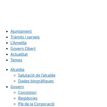
09.08.2026 | 11:05
Ajuntament
Tràmits i serveis
L'Ametlla
Govern Obert
Actualitat
Temes
Alcaldia
Salutació de l'alcalde
Dades biogràfiques
Govern
Consistori
Regidories
Ple de la Corporació