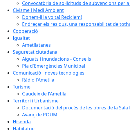
Convocatòria de sol·licituds de subvencions per a 
Civisme i Medi Ambient
Donem-li la volta! Reciclem!
Endreçar els residus, una responsabilitat de tot
Cooperació
Igualtat
Ametllatanes
Seguretat ciutadana
Aiguats i inundacions - Consells
Pla d'Emergències Municipal
Comunicació i noves tecnologies
Ràdio l'Ametlla
Turisme
Gaudeix de l'Ametlla
Territori i Urbanisme
Documentació del procés de les obres de la Sala 
Avanç de POUM
Hisenda
Habitatge