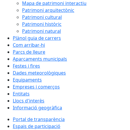
Mapa de patrimoni interactiu
Patrimoni arquitectònic
Patrimoni cultural
Patrimoni històric
Patrimoni natural
Plànol guia de carrers
Com arribar-hi
Parcs de lleure
Aparcaments municipals
Festes i fires
Dades meteorològiques
Equipaments
Empreses i comerços
Entitats
Llocs d'interès
Informació geogràfica
Portal de transparència
Espais de participació