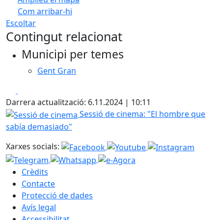
Com arribar-hi
Leaflet
| ©
OpenStreetMap
contributors
Escoltar
+
Contingut relacionat
−
Municipi per temes
Gent Gran
Facebook
X
Darrera actualització: 6.11.2024 | 10:11
Sessió de cinema
Sessió de cinema: "El hombre que
sabía demasiado"
Xarxes socials:
Crèdits
Contacte
Protecció de dades
Avís legal
Accessibilitat