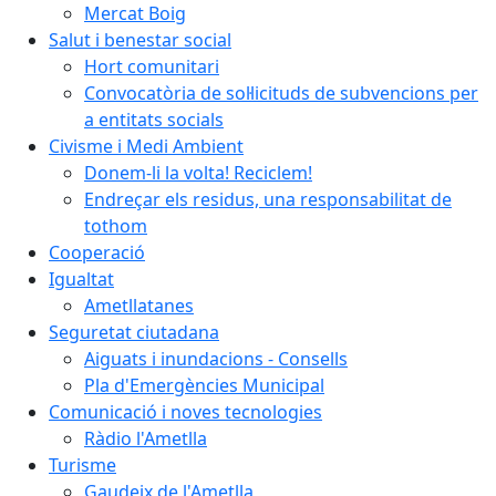
Mercat Boig
Salut i benestar social
Hort comunitari
Convocatòria de sol·licituds de subvencions per
a entitats socials
Civisme i Medi Ambient
Donem-li la volta! Reciclem!
Endreçar els residus, una responsabilitat de
tothom
Cooperació
Igualtat
Ametllatanes
Seguretat ciutadana
Aiguats i inundacions - Consells
Pla d'Emergències Municipal
Comunicació i noves tecnologies
Ràdio l'Ametlla
Turisme
Gaudeix de l'Ametlla