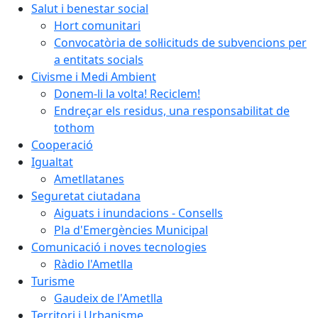
Salut i benestar social
Hort comunitari
Convocatòria de sol·licituds de subvencions per
a entitats socials
Civisme i Medi Ambient
Donem-li la volta! Reciclem!
Endreçar els residus, una responsabilitat de
tothom
Cooperació
Igualtat
Ametllatanes
Seguretat ciutadana
Aiguats i inundacions - Consells
Pla d'Emergències Municipal
Comunicació i noves tecnologies
Ràdio l'Ametlla
Turisme
Gaudeix de l'Ametlla
Territori i Urbanisme