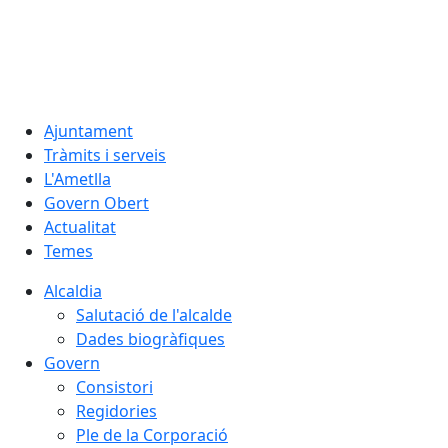
06.08.2026 | 13:52
Ajuntament
Tràmits i serveis
L'Ametlla
Govern Obert
Actualitat
Temes
Alcaldia
Salutació de l'alcalde
Dades biogràfiques
Govern
Consistori
Regidories
Ple de la Corporació