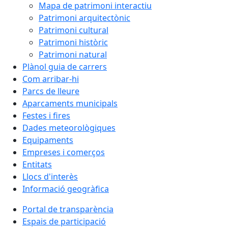
Mapa de patrimoni interactiu
Patrimoni arquitectònic
Patrimoni cultural
Patrimoni històric
Patrimoni natural
Plànol guia de carrers
Com arribar-hi
Parcs de lleure
Aparcaments municipals
Festes i fires
Dades meteorològiques
Equipaments
Empreses i comerços
Entitats
Llocs d'interès
Informació geogràfica
Portal de transparència
Espais de participació