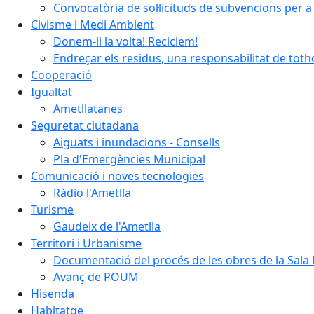
Convocatòria de sol·licituds de subvencions per a 
Civisme i Medi Ambient
Donem-li la volta! Reciclem!
Endreçar els residus, una responsabilitat de tot
Cooperació
Igualtat
Ametllatanes
Seguretat ciutadana
Aiguats i inundacions - Consells
Pla d'Emergències Municipal
Comunicació i noves tecnologies
Ràdio l'Ametlla
Turisme
Gaudeix de l'Ametlla
Territori i Urbanisme
Documentació del procés de les obres de la Sala 
Avanç de POUM
Hisenda
Habitatge