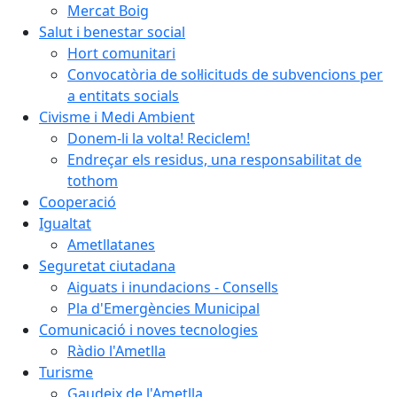
Mercat Boig
Salut i benestar social
Hort comunitari
Convocatòria de sol·licituds de subvencions per
a entitats socials
Civisme i Medi Ambient
Donem-li la volta! Reciclem!
Endreçar els residus, una responsabilitat de
tothom
Cooperació
Igualtat
Ametllatanes
Seguretat ciutadana
Aiguats i inundacions - Consells
Pla d'Emergències Municipal
Comunicació i noves tecnologies
Ràdio l'Ametlla
Turisme
Gaudeix de l'Ametlla