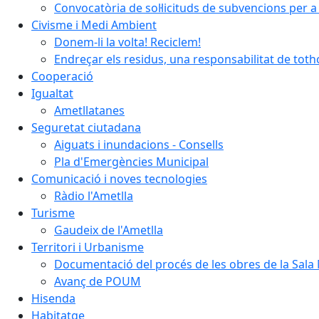
Convocatòria de sol·licituds de subvencions per a 
Civisme i Medi Ambient
Donem-li la volta! Reciclem!
Endreçar els residus, una responsabilitat de tot
Cooperació
Igualtat
Ametllatanes
Seguretat ciutadana
Aiguats i inundacions - Consells
Pla d'Emergències Municipal
Comunicació i noves tecnologies
Ràdio l'Ametlla
Turisme
Gaudeix de l'Ametlla
Territori i Urbanisme
Documentació del procés de les obres de la Sala 
Avanç de POUM
Hisenda
Habitatge