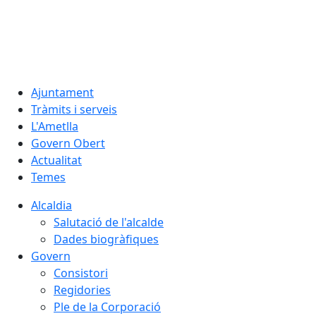
06.08.2026 | 03:40
Ajuntament
Tràmits i serveis
L'Ametlla
Govern Obert
Actualitat
Temes
Alcaldia
Salutació de l'alcalde
Dades biogràfiques
Govern
Consistori
Regidories
Ple de la Corporació