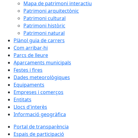
Mapa de patrimoni interactiu
Patrimoni arquitectònic
Patrimoni cultural
Patrimoni històric
Patrimoni natural
Plànol guia de carrers
Com arribar-hi
Parcs de lleure
Aparcaments municipals
Festes i fires
Dades meteorològiques
Equipaments
Empreses i comerços
Entitats
Llocs d'interès
Informació geogràfica
Portal de transparència
Espais de participació