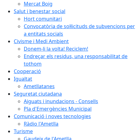
Mercat Boig
Salut i benestar social
Hort comunitari
Convocatòria de sol·licituds de subvencions per
a entitats socials
Civisme i Medi Ambient
Donem-li la volta! Reciclem!
Endreçar els residus, una responsabilitat de
tothom
Cooperació
Igualtat
Ametllatanes
Seguretat ciutadana
Aiguats i inundacions - Consells
Pla d'Emergències Municipal
Comunicació i noves tecnologies
Ràdio l'Ametlla
Turisme
Gaudeix de l'Ametlla