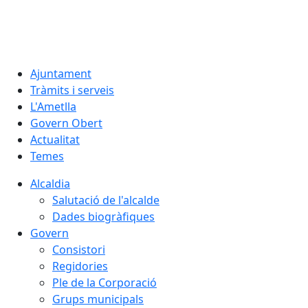
06.08.2026 | 06:28
Ajuntament
Tràmits i serveis
L'Ametlla
Govern Obert
Actualitat
Temes
Alcaldia
Salutació de l'alcalde
Dades biogràfiques
Govern
Consistori
Regidories
Ple de la Corporació
Grups municipals