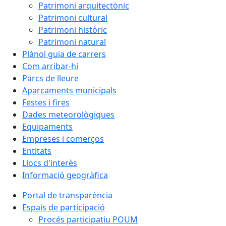
Patrimoni arquitectònic
Patrimoni cultural
Patrimoni històric
Patrimoni natural
Plànol guia de carrers
Com arribar-hi
Parcs de lleure
Aparcaments municipals
Festes i fires
Dades meteorològiques
Equipaments
Empreses i comerços
Entitats
Llocs d'interès
Informació geogràfica
Portal de transparència
Espais de participació
Procés participatiu POUM