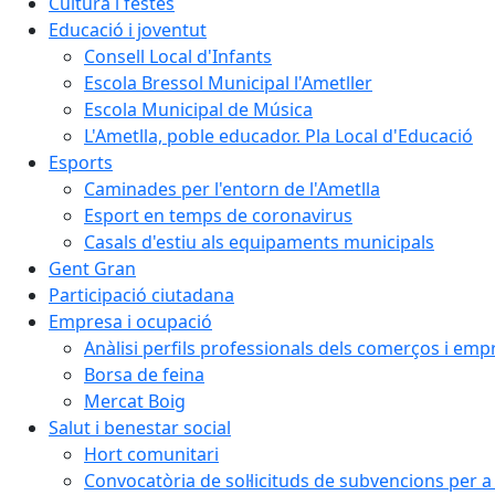
Cultura i festes
Educació i joventut
Consell Local d'Infants
Escola Bressol Municipal l'Ametller
Escola Municipal de Música
L'Ametlla, poble educador. Pla Local d'Educació
Esports
Caminades per l'entorn de l'Ametlla
Esport en temps de coronavirus
Casals d'estiu als equipaments municipals
Gent Gran
Participació ciutadana
Empresa i ocupació
Anàlisi perfils professionals dels comerços i emp
Borsa de feina
Mercat Boig
Salut i benestar social
Hort comunitari
Convocatòria de sol·licituds de subvencions per a 