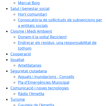
Mercat Boig
Salut i benestar social
Hort comunitari
Convocatòria de sol·licituds de subvencions per
a entitats socials
Civisme i Medi Ambient
Donem-li la volta! Reciclem!
Endreçar els residus, una responsabilitat de
tothom
Cooperació
Igualtat
Ametllatanes
Seguretat ciutadana
Aiguats i inundacions - Consells
Pla d'Emergències Municipal
Comunicació i noves tecnologies
Ràdio l'Ametlla
Turisme
Gaudeix de l'Ametlla