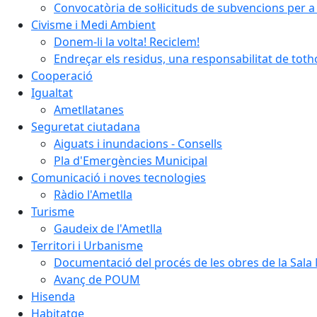
Convocatòria de sol·licituds de subvencions per a 
Civisme i Medi Ambient
Donem-li la volta! Reciclem!
Endreçar els residus, una responsabilitat de tot
Cooperació
Igualtat
Ametllatanes
Seguretat ciutadana
Aiguats i inundacions - Consells
Pla d'Emergències Municipal
Comunicació i noves tecnologies
Ràdio l'Ametlla
Turisme
Gaudeix de l'Ametlla
Territori i Urbanisme
Documentació del procés de les obres de la Sala 
Avanç de POUM
Hisenda
Habitatge