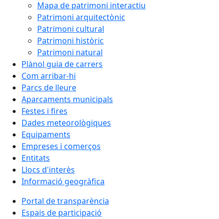
Mapa de patrimoni interactiu
Patrimoni arquitectònic
Patrimoni cultural
Patrimoni històric
Patrimoni natural
Plànol guia de carrers
Com arribar-hi
Parcs de lleure
Aparcaments municipals
Festes i fires
Dades meteorològiques
Equipaments
Empreses i comerços
Entitats
Llocs d'interès
Informació geogràfica
Portal de transparència
Espais de participació