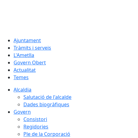
08.08.2026 | 14:26
Ajuntament
Tràmits i serveis
L'Ametlla
Govern Obert
Actualitat
Temes
Alcaldia
Salutació de l'alcalde
Dades biogràfiques
Govern
Consistori
Regidories
Ple de la Corporació