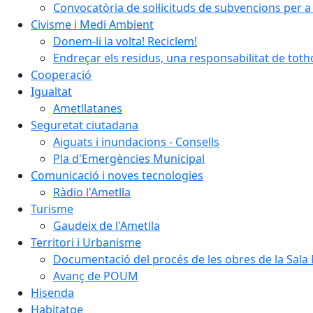
Convocatòria de sol·licituds de subvencions per a 
Civisme i Medi Ambient
Donem-li la volta! Reciclem!
Endreçar els residus, una responsabilitat de tot
Cooperació
Igualtat
Ametllatanes
Seguretat ciutadana
Aiguats i inundacions - Consells
Pla d'Emergències Municipal
Comunicació i noves tecnologies
Ràdio l'Ametlla
Turisme
Gaudeix de l'Ametlla
Territori i Urbanisme
Documentació del procés de les obres de la Sala 
Avanç de POUM
Hisenda
Habitatge