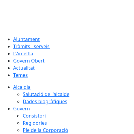
07.08.2026 | 05:03
Ajuntament
Tràmits i serveis
L'Ametlla
Govern Obert
Actualitat
Temes
Alcaldia
Salutació de l'alcalde
Dades biogràfiques
Govern
Consistori
Regidories
Ple de la Corporació