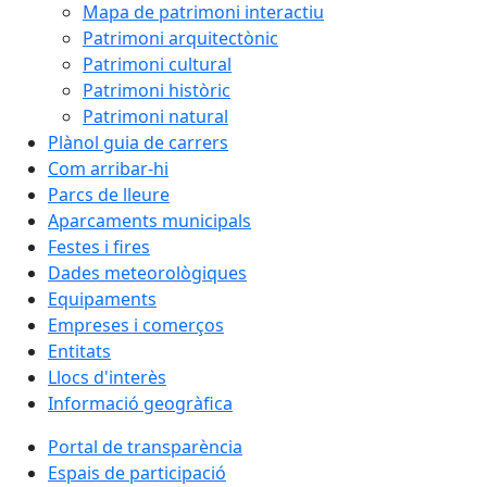
Mapa de patrimoni interactiu
Patrimoni arquitectònic
Patrimoni cultural
Patrimoni històric
Patrimoni natural
Plànol guia de carrers
Com arribar-hi
Parcs de lleure
Aparcaments municipals
Festes i fires
Dades meteorològiques
Equipaments
Empreses i comerços
Entitats
Llocs d'interès
Informació geogràfica
Portal de transparència
Espais de participació