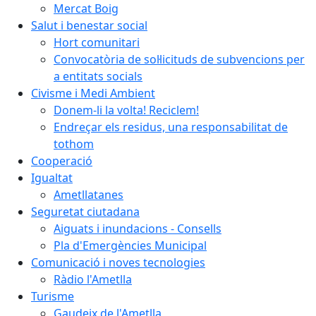
Mercat Boig
Salut i benestar social
Hort comunitari
Convocatòria de sol·licituds de subvencions per
a entitats socials
Civisme i Medi Ambient
Donem-li la volta! Reciclem!
Endreçar els residus, una responsabilitat de
tothom
Cooperació
Igualtat
Ametllatanes
Seguretat ciutadana
Aiguats i inundacions - Consells
Pla d'Emergències Municipal
Comunicació i noves tecnologies
Ràdio l'Ametlla
Turisme
Gaudeix de l'Ametlla