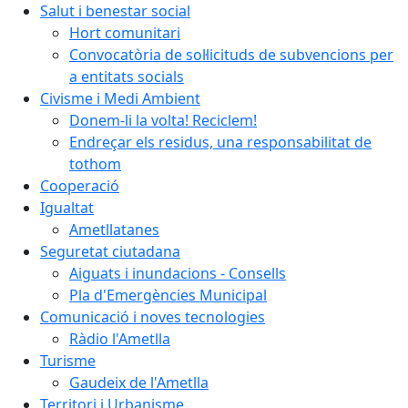
Salut i benestar social
Hort comunitari
Convocatòria de sol·licituds de subvencions per
a entitats socials
Civisme i Medi Ambient
Donem-li la volta! Reciclem!
Endreçar els residus, una responsabilitat de
tothom
Cooperació
Igualtat
Ametllatanes
Seguretat ciutadana
Aiguats i inundacions - Consells
Pla d'Emergències Municipal
Comunicació i noves tecnologies
Ràdio l'Ametlla
Turisme
Gaudeix de l'Ametlla
Territori i Urbanisme