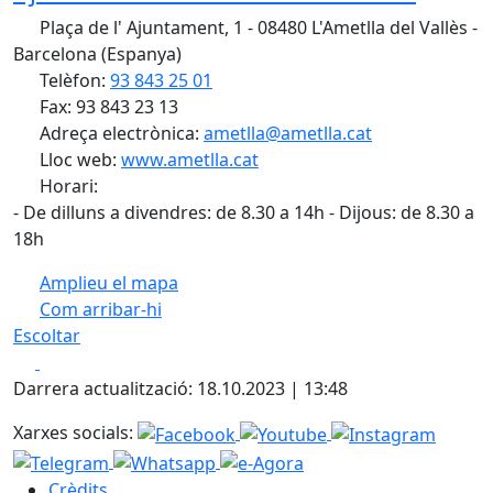
Plaça de l' Ajuntament, 1 - 08480 L'Ametlla del Vallès -
Barcelona (Espanya)
Telèfon:
93 843 25 01
Fax: 93 843 23 13
Adreça electrònica:
ametlla@ametlla.cat
Lloc web:
www.ametlla.cat
Horari:
- De dilluns a divendres: de 8.30 a 14h - Dijous: de 8.30 a
18h
Amplieu el mapa
Com arribar-hi
Leaflet
| ©
OpenStreetMap
contributors
Escoltar
+
Facebook
X
−
Darrera actualització: 18.10.2023 | 13:48
Xarxes socials:
Crèdits