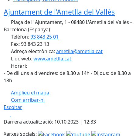
Ajuntament de l'Ametlla del Vallès
Plaça de l' Ajuntament, 1 - 08480 L'Ametlla del Vallès -
Barcelona (Espanya)
Telèfon:
93 843 25 01
Fax: 93 843 23 13
Adreça electrònica:
ametlla@ametlla.cat
Lloc web:
www.ametlla.cat
Horari:
- De dilluns a divendres: de 8.30 a 14h - Dijous: de 8.30 a
18h
Amplieu el mapa
Com arribar-hi
Leaflet
| ©
OpenStreetMap
contributors
Escoltar
+
Facebook
X
−
Darrera actualització: 10.10.2023 | 12:33
Xarxes socials: