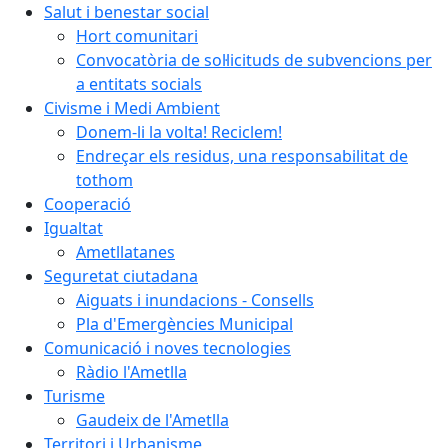
Salut i benestar social
Hort comunitari
Convocatòria de sol·licituds de subvencions per
a entitats socials
Civisme i Medi Ambient
Donem-li la volta! Reciclem!
Endreçar els residus, una responsabilitat de
tothom
Cooperació
Igualtat
Ametllatanes
Seguretat ciutadana
Aiguats i inundacions - Consells
Pla d'Emergències Municipal
Comunicació i noves tecnologies
Ràdio l'Ametlla
Turisme
Gaudeix de l'Ametlla
Territori i Urbanisme