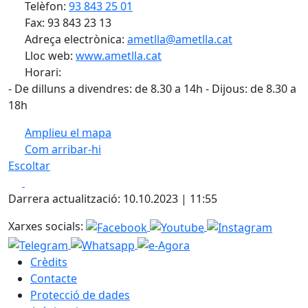
Telèfon:
93 843 25 01
Fax: 93 843 23 13
Adreça electrònica:
ametlla@ametlla.cat
Lloc web:
www.ametlla.cat
Horari:
- De dilluns a divendres: de 8.30 a 14h - Dijous: de 8.30 a
18h
Amplieu el mapa
Com arribar-hi
Leaflet
| ©
OpenStreetMap
contributors
Escoltar
+
Facebook
X
−
Darrera actualització: 10.10.2023 | 11:55
Xarxes socials:
Crèdits
Contacte
Protecció de dades