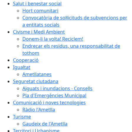
Salut i benestar social
Hort comunitari
Convocatòria de sol·licituds de subvencions per
a entitats socials
Civisme i Medi Ambient
Donem-li la volta! Reciclem!
Endreçar els residus, una responsabilitat de
tothom
Cooperació
Igualtat
Ametllatanes
Seguretat ciutadana
Aiguats i inundacions - Consells
Pla d'Emergències Municipal
Comunicació i noves tecnologies
Ràdio l'Ametlla
Turisme
Gaudeix de l'Ametlla
Territori i Urbanisme