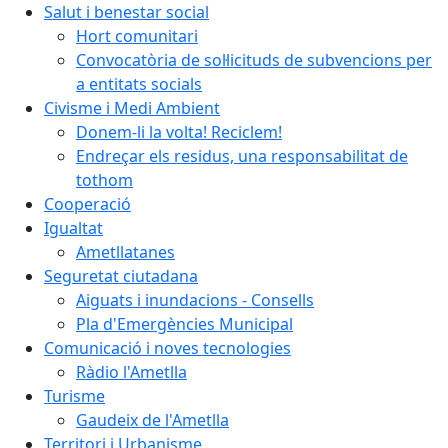
Salut i benestar social
Hort comunitari
Convocatòria de sol·licituds de subvencions per
a entitats socials
Civisme i Medi Ambient
Donem-li la volta! Reciclem!
Endreçar els residus, una responsabilitat de
tothom
Cooperació
Igualtat
Ametllatanes
Seguretat ciutadana
Aiguats i inundacions - Consells
Pla d'Emergències Municipal
Comunicació i noves tecnologies
Ràdio l'Ametlla
Turisme
Gaudeix de l'Ametlla
Territori i Urbanisme