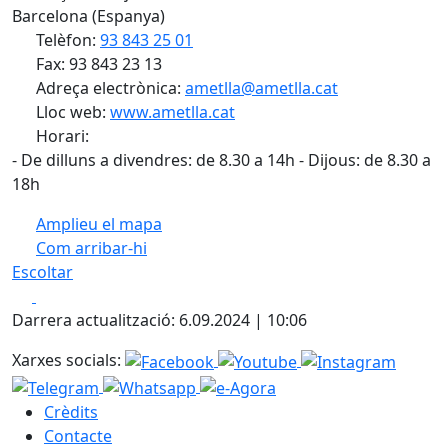
Barcelona (Espanya)
Telèfon:
93 843 25 01
Fax: 93 843 23 13
Adreça electrònica:
ametlla@ametlla.cat
Lloc web:
www.ametlla.cat
Horari:
- De dilluns a divendres: de 8.30 a 14h - Dijous: de 8.30 a
18h
Amplieu el mapa
Com arribar-hi
Leaflet
| ©
OpenStreetMap
contributors
Escoltar
+
Facebook
X
−
Darrera actualització: 6.09.2024 | 10:06
Xarxes socials:
Crèdits
Contacte