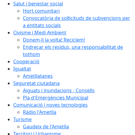
Salut i benestar social
Hort comunitari
Convocatòria de sol·licituds de subvencions per
a entitats socials
Civisme i Medi Ambient
Donem-li la volta! Reciclem!
Endreçar els residus, una responsabilitat de
tothom
Cooperació
Igualtat
Ametllatanes
Seguretat ciutadana
Aiguats i inundacions - Consells
Pla d'Emergències Municipal
Comunicació i noves tecnologies
Ràdio l'Ametlla
Turisme
Gaudeix de l'Ametlla
Territori i Urbanisme