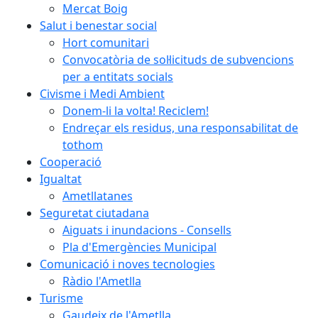
Mercat Boig
Salut i benestar social
Hort comunitari
Convocatòria de sol·licituds de subvencions
per a entitats socials
Civisme i Medi Ambient
Donem-li la volta! Reciclem!
Endreçar els residus, una responsabilitat de
tothom
Cooperació
Igualtat
Ametllatanes
Seguretat ciutadana
Aiguats i inundacions - Consells
Pla d'Emergències Municipal
Comunicació i noves tecnologies
Ràdio l'Ametlla
Turisme
Gaudeix de l'Ametlla