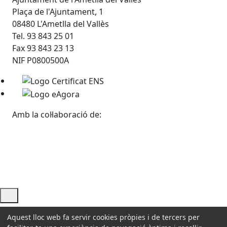
Plaça de l'Ajuntament, 1
08480 L'Ametlla del Vallès
Tel. 93 843 25 01
Fax 93 843 23 13
NIF P0800500A
Amb la col·laboració de:
Ajuda i accés ràpid
Aquest lloc web fa servir cookies pròpies i de tercers per