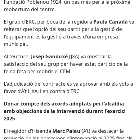
Fundació Poblenou 1924, un pas més per a la pròxima
reobertura del centre.
El grup d’ERC, per boca de la regidora
Paula Canadà
va
reiterar que l’opció del seu partit per a la gestió de
l’equipament és la gestió a través d’una empresa
municipal.
Al teu torn,
Josep Ganduxé
(JXA) va mostrar la
satisfacció del seu grup per haver estat partícip de la
feina feta per reobrir el CEM.
L’adjudicació del contracte es va aprovar amb els vots a
favor d’A’t i JXA, i en contra d’ERC.
Donar compte dels acords adoptats per l'alcaldia
amb objeccions de la intervenció durant l'exercici
2025
El regidor d’Hisenda
Marc Palau
(A’t) va destacar la
reducció de les objeccions d’intervenció el 2025 fins als