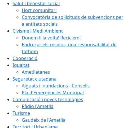
Salut i benestar social
Hort comunitari
Convocatòria de sol·licituds de subvencions per
a entitats socials
Civisme i Medi Ambient
Donem-li la volta! Reciclem!
Endreçar els residus, una responsabilitat de
tothom
Cooperació
Igualtat
Ametllatanes
Seguretat ciutadana
Aiguats i inundacions - Consells
Pla d'Emergències Municipal
Comunicació i noves tecnologies
Ràdio l'Ametlla
Turisme
Gaudeix de l'Ametlla
Territori i Urbanisme